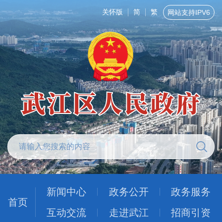
关怀版
简
繁
网站支持IPV6
新闻中心
政务公开
政务服务
首页
互动交流
走进武江
招商引资