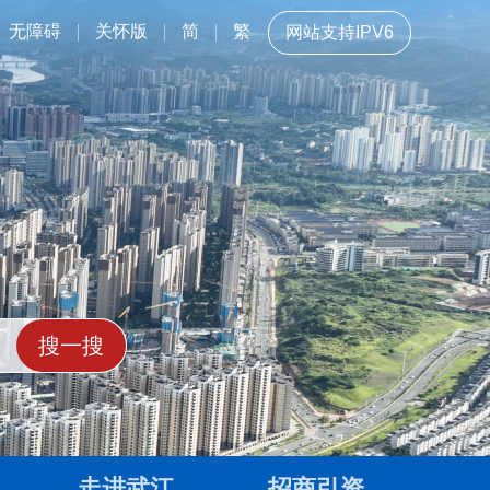
无障碍
关怀版
简
繁
网站支持IPV6
走进武江
招商引资