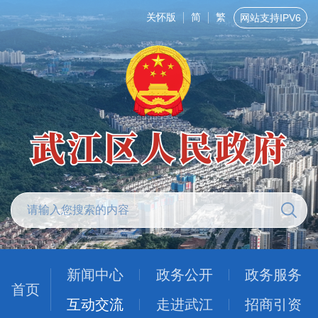
关怀版
简
繁
网站支持IPV6
新闻中心
政务公开
政务服务
首页
互动交流
走进武江
招商引资