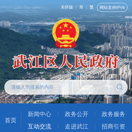
关怀版
简
繁
网站支持IPV6
新闻中心
政务公开
政务服务
首页
互动交流
走进武江
招商引资