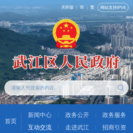
关怀版
简
繁
网站支持IPV6
新闻中心
政务公开
政务服务
首页
互动交流
走进武江
招商引资