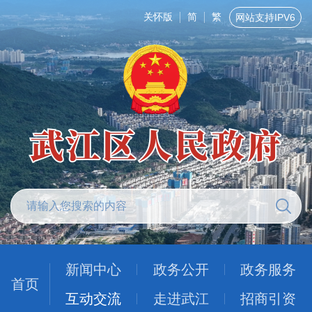
关怀版
简
繁
网站支持IPV6
新闻中心
政务公开
政务服务
首页
互动交流
走进武江
招商引资