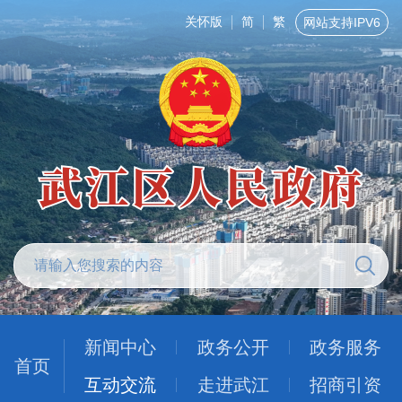
关怀版
简
繁
网站支持IPV6
新闻中心
政务公开
政务服务
首页
互动交流
走进武江
招商引资