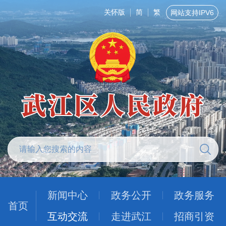
关怀版
简
繁
网站支持IPV6
新闻中心
政务公开
政务服务
首页
互动交流
走进武江
招商引资