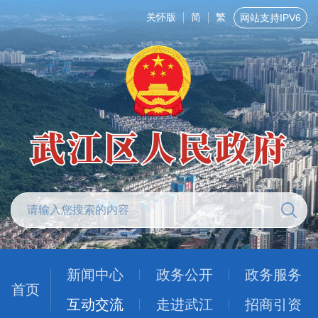
关怀版
简
繁
网站支持IPV6
新闻中心
政务公开
政务服务
首页
互动交流
走进武江
招商引资