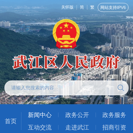
关怀版
简
繁
网站支持IPV6
新闻中心
政务公开
政务服务
首页
互动交流
走进武江
招商引资