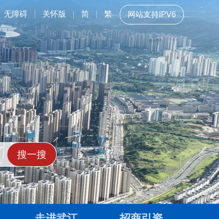
无障碍
关怀版
简
繁
网站支持IPV6
走进武江
招商引资