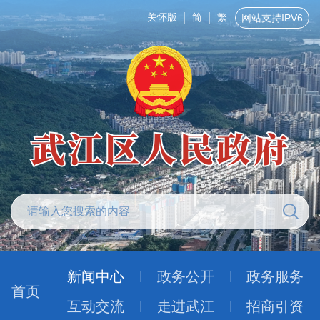
关怀版
简
繁
网站支持IPV6
新闻中心
政务公开
政务服务
首页
互动交流
走进武江
招商引资