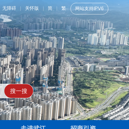
无障碍
关怀版
简
繁
网站支持IPV6
走进武江
招商引资