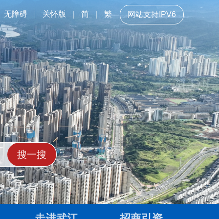
无障碍
关怀版
简
繁
网站支持IPV6
走进武江
招商引资