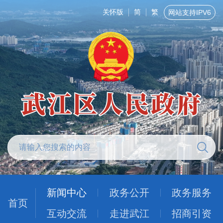
关怀版
简
繁
网站支持IPV6
新闻中心
政务公开
政务服务
首页
互动交流
走进武江
招商引资