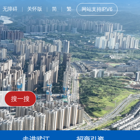
无障碍
关怀版
简
繁
网站支持IPV6
走进武江
招商引资