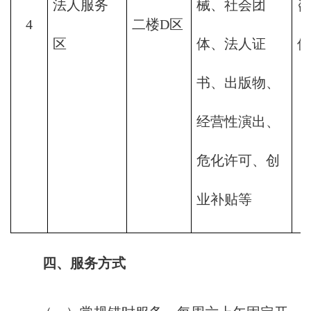
法人服务
械、社会团
咨
4
二楼D区
区
体、法人证
件
书、出版物、
经营性演出、
危化许可、创
业补贴等
四、服务方式