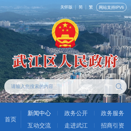
关怀版
简
繁
网站支持IPV6
新闻中心
政务公开
政务服务
首页
互动交流
走进武江
招商引资