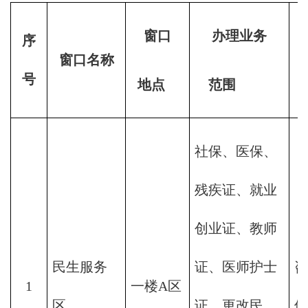
窗口
办理业务
序
窗口名称
号
  地点
    范围
社保、医保、
残疾证、就业
创业证、教师
民生服务
证、医师护士
咨
1
一楼A区
区
证、更改民
件