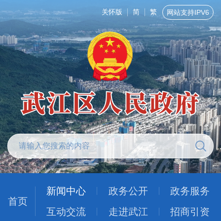
关怀版
简
繁
网站支持IPV6
新闻中心
政务公开
政务服务
首页
互动交流
走进武江
招商引资