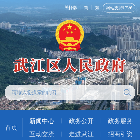
关怀版
简
繁
网站支持IPV6
新闻中心
政务公开
政务服务
首页
互动交流
走进武江
招商引资