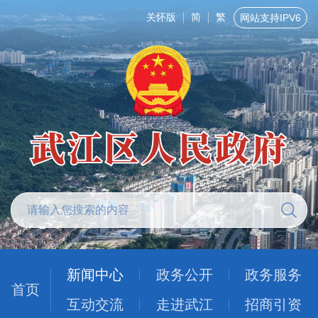
关怀版
简
繁
网站支持IPV6
新闻中心
政务公开
政务服务
首页
互动交流
走进武江
招商引资