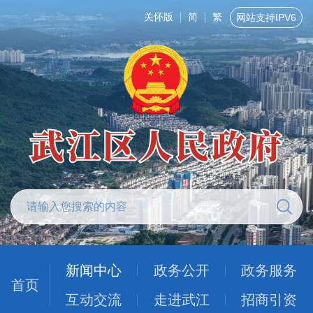
关怀版
简
繁
网站支持IPV6
新闻中心
政务公开
政务服务
首页
互动交流
走进武江
招商引资