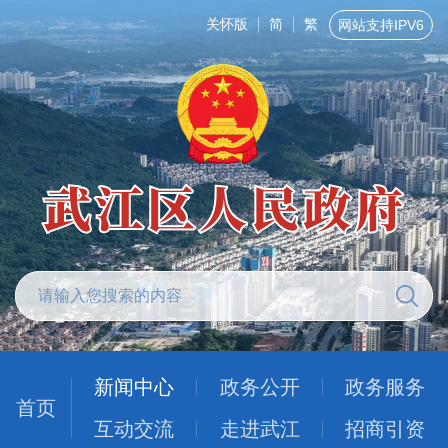
关怀版
简
繁
网站支持IPV6
新闻中心
政务公开
政务服务
首页
互动交流
走进武江
招商引资