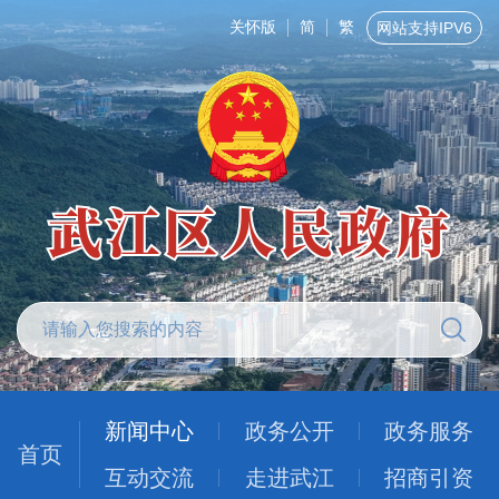
关怀版
简
繁
网站支持IPV6
新闻中心
政务公开
政务服务
首页
互动交流
走进武江
招商引资