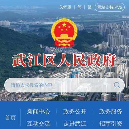
关怀版
简
繁
网站支持IPV6
新闻中心
政务公开
政务服务
首页
互动交流
走进武江
招商引资