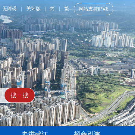
无障碍
关怀版
简
繁
网站支持IPV6
走进武江
招商引资