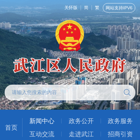
关怀版
简
繁
网站支持IPV6
新闻中心
政务公开
政务服务
首页
互动交流
走进武江
招商引资