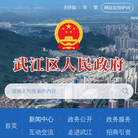
关怀版
简
繁
网站支持IPV6
新闻中心
政务公开
政务服务
首页
互动交流
走进武江
招商引资