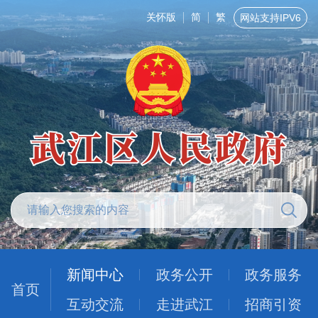
关怀版
简
繁
网站支持IPV6
新闻中心
政务公开
政务服务
首页
互动交流
走进武江
招商引资