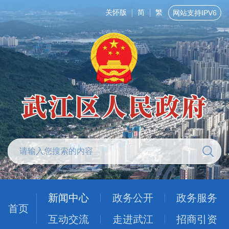
关怀版
简
繁
网站支持IPV6
新闻中心
政务公开
政务服务
首页
互动交流
走进武江
招商引资