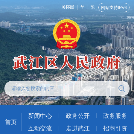
关怀版
简
繁
网站支持IPV6
新闻中心
政务公开
政务服务
首页
互动交流
走进武江
招商引资