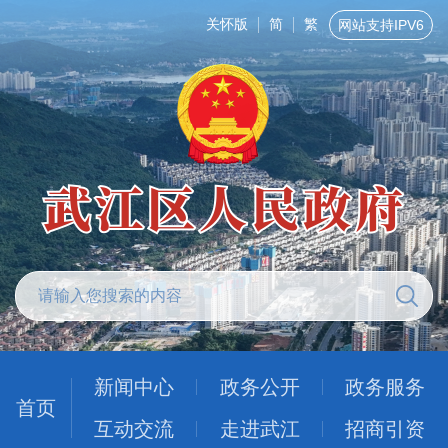
关怀版
简
繁
网站支持IPV6
新闻中心
政务公开
政务服务
首页
互动交流
走进武江
招商引资