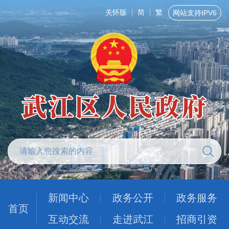
关怀版
简
繁
网站支持IPV6
新闻中心
政务公开
政务服务
首页
互动交流
走进武江
招商引资