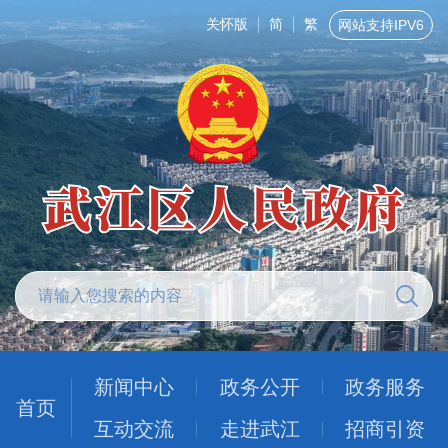
关怀版
简
繁
网站支持IPV6
新闻中心
政务公开
政务服务
首页
互动交流
走进武江
招商引资