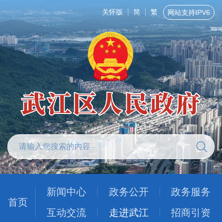
关怀版
简
繁
网站支持IPV6
新闻中心
政务公开
政务服务
首页
互动交流
走进武江
招商引资