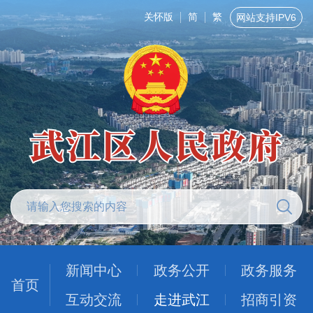
关怀版
简
繁
网站支持IPV6
新闻中心
政务公开
政务服务
首页
互动交流
走进武江
招商引资