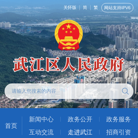
关怀版
简
繁
网站支持IPV6
新闻中心
政务公开
政务服务
首页
互动交流
走进武江
招商引资