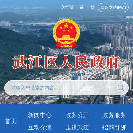
关怀版
简
繁
网站支持IPV6
新闻中心
政务公开
政务服务
首页
互动交流
走进武江
招商引资