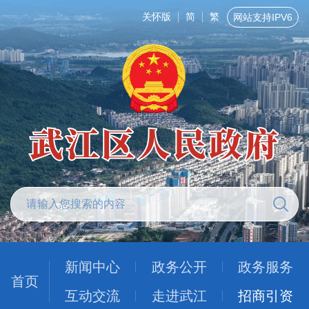
关怀版
简
繁
网站支持IPV6
新闻中心
政务公开
政务服务
首页
互动交流
走进武江
招商引资