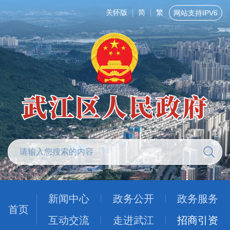
关怀版
简
繁
网站支持IPV6
新闻中心
政务公开
政务服务
首页
互动交流
走进武江
招商引资