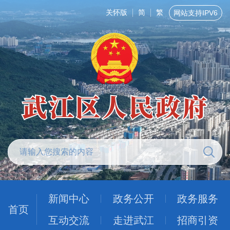
关怀版
简
繁
网站支持IPV6
新闻中心
政务公开
政务服务
首页
互动交流
走进武江
招商引资