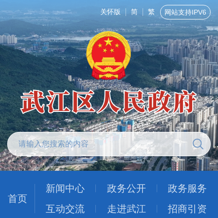
关怀版
简
繁
网站支持IPV6
新闻中心
政务公开
政务服务
首页
互动交流
走进武江
招商引资