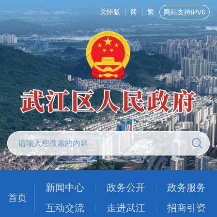
关怀版
简
繁
网站支持IPV6
新闻中心
政务公开
政务服务
首页
互动交流
走进武江
招商引资