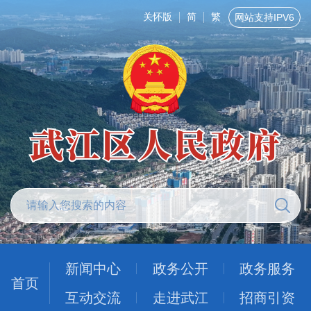
关怀版
简
繁
网站支持IPV6
新闻中心
政务公开
政务服务
首页
互动交流
走进武江
招商引资