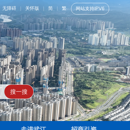
无障碍
关怀版
简
繁
网站支持IPV6
走进武江
招商引资