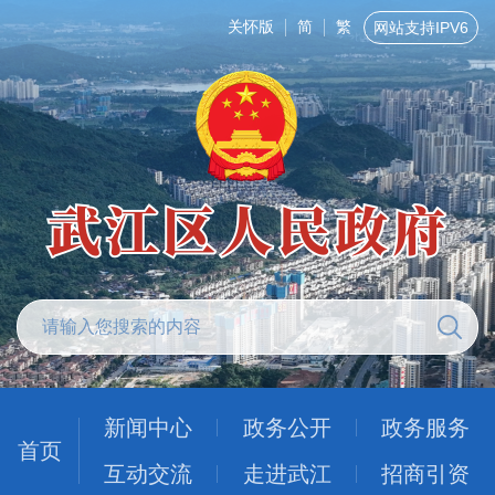
关怀版
简
繁
网站支持IPV6
新闻中心
政务公开
政务服务
首页
互动交流
走进武江
招商引资