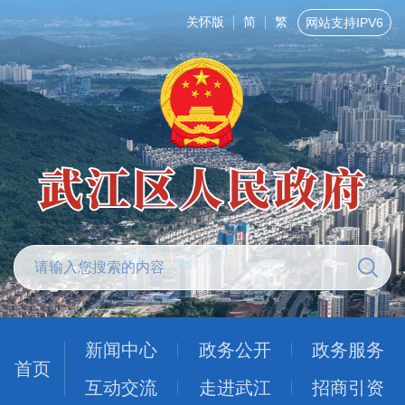
关怀版
简
繁
网站支持IPV6
新闻中心
政务公开
政务服务
首页
互动交流
走进武江
招商引资