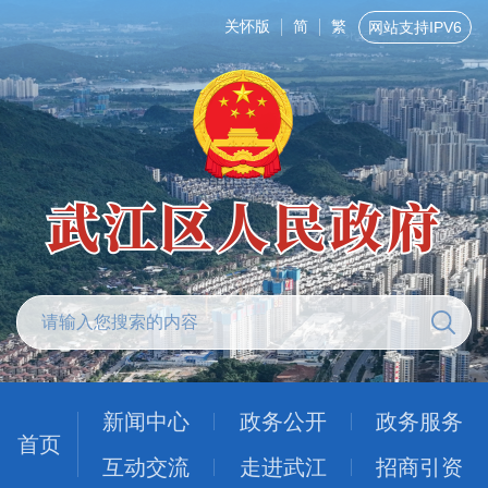
关怀版
简
繁
网站支持IPV6
新闻中心
政务公开
政务服务
首页
互动交流
走进武江
招商引资