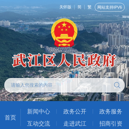
关怀版
简
繁
网站支持IPV6
新闻中心
政务公开
政务服务
首页
互动交流
走进武江
招商引资