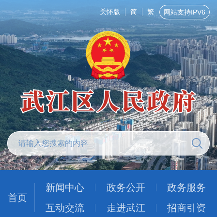
关怀版
简
繁
网站支持IPV6
新闻中心
政务公开
政务服务
首页
互动交流
走进武江
招商引资