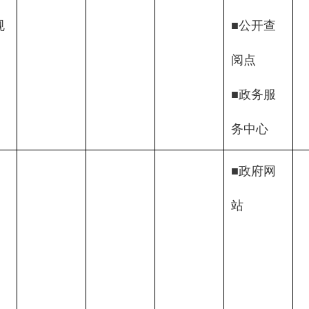
规
■公开查
阅点
■政务服
务中心  
■政府网
站            