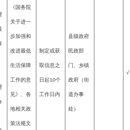
《国务院
理
关于进一
最
步加强和
县级政府
保
改进最低
制定或获
民政部
、
生活保障
取信息之
门、乡镇
√
工作的意
日起10个
政府（街
理
见》、各
工作日内
道办事
办
地相关政
处）
、
策法规文