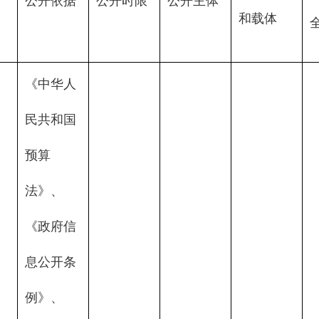
公开依据
公开时限
公开主体
）
和载体
《中华人
民共和国
预算
法》、
《政府信
息公开条
例》、