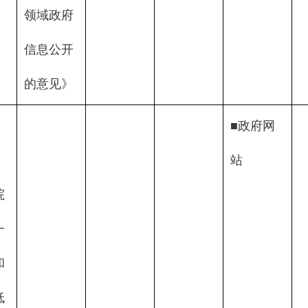
领域政府
信息公开
的意见》
■政府网
站            
院
一
和
低