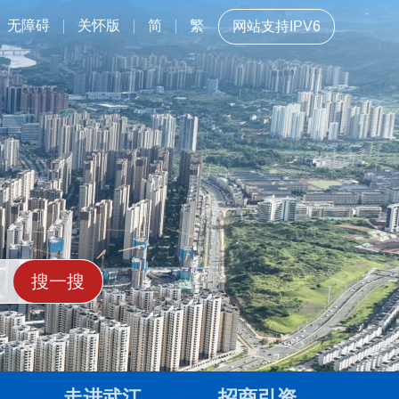
无障碍
关怀版
简
繁
网站支持IPV6
走进武江
招商引资