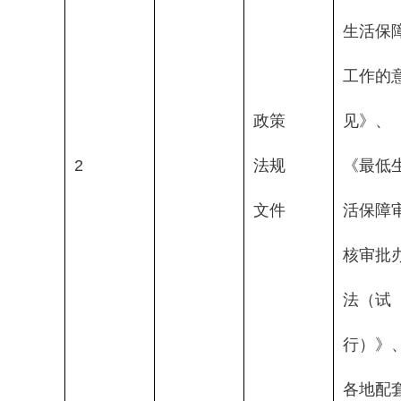
生活保
工作的
政策
见》、
2
法规
《最低
文件
活保障
核审批
法（试
行）》
各地配