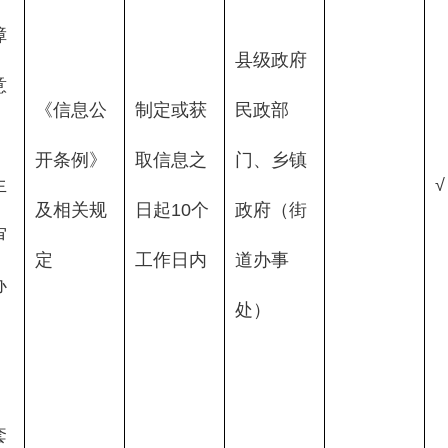
障
县级政府
意
《信息公
制定或获
民政部
开条例》
取信息之
门、乡镇
生
√
及相关规
日起10个
政府（街
审
定
工作日内
道办事
办
处）
、
套